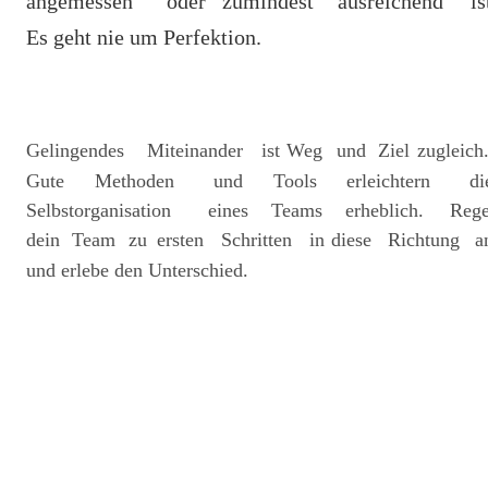
angemessen
oder
zumindest
ausreichend
is
Es geht nie um Perfektion.
Gelingendes
Miteinander
ist
Weg
und
Ziel
zugleich.
Gute
Methoden
und
Tools
erleichtern
di
Selbstorganisation
eines
Teams
erheblich.
Rege
dein
Team
zu
ersten
Schritten
in
diese
Richtung
a
und erlebe den Unterschied.