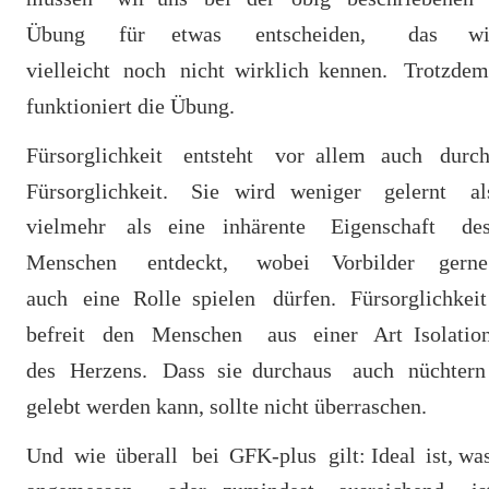
Übung
für
etwas
entscheiden,
das
wi
vielleicht
noch
nicht
wirklich
kennen.
Trotzdem
funktioniert die Übung. 
Fürsorglichkeit
entsteht
vor
allem
auch
durch
Fürsorglichkeit.
Sie
wird
weniger
gelernt
al
vielmehr
als
eine
inhärente
Eigenschaft
des
Menschen
entdeckt,
wobei
Vorbilder
gerne
auch
eine
Rolle
spielen
dürfen.
Fürsorglichkeit
befreit
den
Menschen
aus
einer
Art
Isolatio
des
Herzens.
Dass
sie
durchaus
auch
nüchtern
gelebt werden kann, sollte nicht überraschen. 
Und 
wie
überall
bei
GFK-plus
gilt:
Ideal
ist, 
was