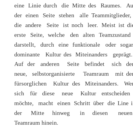
eine
Linie
durch
die
Mitte
des
Raumes.
Au
der
einen
Seite
stehen
alle
Teammitglieder, 
die
andere
Seite
ist
noch
leer.
Meist
ist
di
erste
Seite,
welche
den
alten
Teamzustand 
darstellt,
durch
eine
funktionale
oder
sogar
dominante
Kultur
des
Miteinanders
geprägt.
Auf
der
anderen
Seite
befindet
sich
de
neue,
selbstorganisierte
Teamraum
mit
de
fürsorglichen
Kultur
des
Miteinanders.
Wer
sich
für
diese
neue
Kultur
entscheiden 
möchte,
macht
einen
Schritt
über
die
Line
i
der
Mitte
hinweg
in
diesen
neuen
Teamraum hinein.