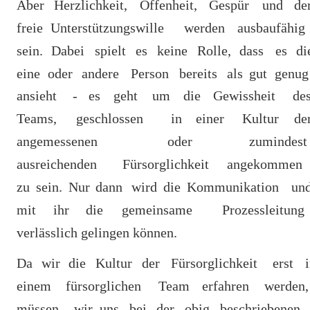
Aber
Herzlichkeit,
Offenheit,
Gespür
und
de
freie
Unterstützungswille
werden
ausbaufähig 
sein.
Dabei
spielt
es
keine
Rolle,
dass
es
di
eine
oder
andere
Person
bereits
als
gut
genug
ansieht
-
es
geht
um
die
Gewissheit
des
Teams,
geschlossen
in
einer
Kultur
de
angemessenen
oder
zumindest
ausreichenden
Fürsorglichkeit
angekommen 
zu
sein.
Nur
dann
wird
die
Kommunikation
und
mit
ihr
die
gemeinsame
Prozessleitung 
verlässlich gelingen können.
Da
wir
die
Kultur
der
Fürsorglichkeit
erst
i
einem
fürsorglichen
Team
erfahren
werden,
müssen
wir
uns
bei
der
obig
beschriebenen 