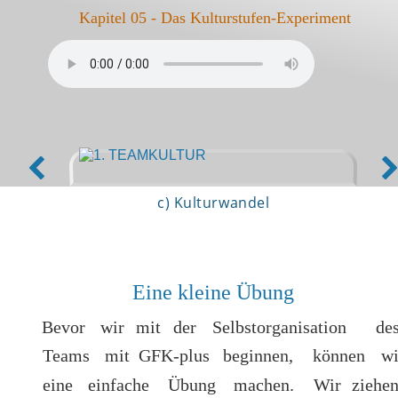
 Kapitel 05 - Das Kulturstufen-Experiment
c) Kulturwandel
Eine kleine Übung
Bevor
wir
mit
der
Selbstorganisation
des
Teams
mit
GFK-plus
beginnen,
können
wi
eine
einfache
Übung
machen.
Wir
ziehen