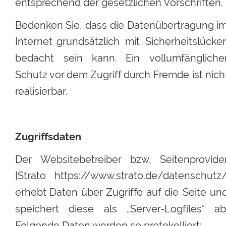
entsprechend der gesetzlichen Vorschriften.
Bedenken
Sie,
dass
die
Datenübertragung
im
Internet
grundsätzlich
mit
Sicherheitslücke
bedacht
sein
kann.
Ein
vollumfänglicher
Schutz 
vor
dem
Zugriff
durch
Fremde
ist
nich
realisierbar.
Zugriffsdaten
Der
Websitebetreiber
bzw.
Seitenprovider
[Strato
https://www.strato.de/datenschutz/
erhebt
Daten
über
Zugriffe
auf
die
Seite
und
speichert
diese
als
„Server-Logfiles“
ab
Folgende Daten werden so protokolliert: