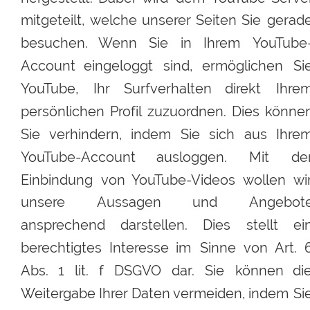
mitgeteilt,
welche
unserer
Seiten
Sie
gerade
besuchen.
Wenn
Sie
in
Ihrem
YouTube
Account
eingeloggt
sind,
ermöglichen
Si
YouTube,
Ihr
Surfverhalten
direkt
Ihrem
persönlichen
Profil
zuzuordnen.
Dies
können
Sie
verhindern,
indem
Sie
sich
aus
Ihrem
YouTube-Account
ausloggen.
Mit
der
Einbindung
von
YouTube-Videos
wollen
wi
unsere
Aussagen
und
Angebote
ansprechend
darstellen.
Dies
stellt
ei
berechtigtes
Interesse
im
Sinne
von
Art.
Abs.
1
lit.
f
DSGVO
dar.
Sie
können
die
Weitergabe
Ihrer
Daten 
vermeiden,
indem
Si