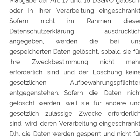
Maßgabe
der
Art.
17
und
18
DSGVO
gelöscht
oder
in
ihrer
Verarbeitung
eingeschränkt
Sofern
nicht
im
Rahmen
dieser
Datenschutzerklärung
ausdrücklich
angegeben,
werden
die
bei
uns
gespeicherten
Daten
gelöscht,
sobald
sie
fü
ihre
Zweckbestimmung
nicht
mehr
erforderlich
sind
und
der
Löschung
kein
gesetzlichen
Aufbewahrungspflichte
entgegenstehen.
Sofern
die
Daten
nich
gelöscht
werden,
weil
sie
für
andere
und
gesetzlich
zulässige
Zwecke
erforderlich
sind,
wird
deren
Verarbeitung
eingeschränkt
D.h.
die
Daten
werden
gesperrt
und
nicht
fü