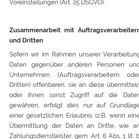
Voreinstellungen (Art. 25 DSGVO).
Zusammenarbeit
mit
Auftragsverarbeiter
und Dritten
Sofern
wir
im
Rahmen
unserer
Verarbeitun
Daten
gegenüber
anderen
Personen
und
Unternehmen
(Auftragsverarbeitern
oder
Dritten)
offenbaren,
sie
an
diese
übermitteln
oder
ihnen
sonst
Zugriff
auf
die
Daten
gewähren,
erfolgt
dies
nur
auf
Grundlage
einer
gesetzlichen
Erlaubnis
(z.B.
wenn
ein
Übermittlung
der
Daten
an
Dritte,
wie
an
Zahlungsdienstleister,
gem.
Art.
6
Abs.
1
lit.
b