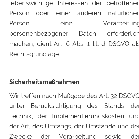
lebenswichtige
Interessen
der
betroffene
Person
oder
einer
anderen
natürliche
Person
eine
Verarbeitun
personenbezogener
Daten
erforderlich
machen,
dient
Art.
6
Abs.
1
lit.
d
DSGVO
al
Rechtsgrundlage.
Sicherheitsmaßnahmen
Wir
treffen
nach
Maßgabe
des
Art.
32
DSGVO
unter
Berücksichtigung
des
Stands
der
Technik,
der
Implementierungskosten
und
der
Art,
des
Umfangs,
der
Umstände
und
der
Zwecke
der
Verarbeitung
sowie
der