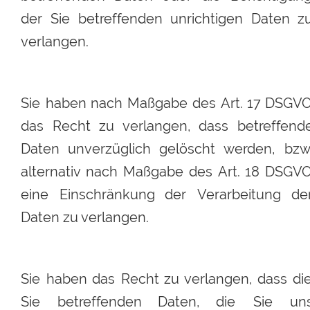
der
Sie
betreffenden
unrichtigen
Daten
z
verlangen.
Sie
haben
nach
Maßgabe
des
Art.
17
DSGVO
das
Recht
zu
verlangen,
dass
betreffend
Daten
unverzüglich
gelöscht
werden,
bzw.
alternativ
nach
Maßgabe
des
Art.
18
DSGVO
eine
Einschränkung
der
Verarbeitung
der
Daten zu verlangen.
Sie
haben
das
Recht
zu
verlangen,
dass
die
Sie
betreffenden
Daten,
die
Sie
uns