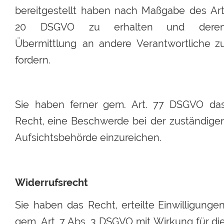
bereitgestellt
haben
nach
Maßgabe
des
Art
20
DSGVO
zu
erhalten
und
deren
Übermittlung
an
andere
Verantwortliche
z
fordern. 
Sie
haben
ferner
gem.
Art.
77
DSGVO
das
Recht,
eine
Beschwerde
bei
der
zuständigen
Aufsichtsbehörde einzureichen.
Widerrufsrecht
Sie
haben
das
Recht,
erteilte
Einwilligungen
gem.
Art.
7
Abs.
3
DSGVO
mit
Wirkung
für
die