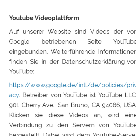
Youtube Videoplattform
Auf
unserer
Website
sind
Videos
der
von
Google
betriebenen
Seite
YouTube
eingebunden.
Weiterführende
Informatione
finden
Sie
in
der
Datenschutzerklärung
von
YouTube:
h
t
t
p
s
:
/
/
w
w
w
.
g
o
o
g
l
e
.
d
e
/
i
n
t
l
/
d
e
/
p
o
l
i
c
i
e
s
/
p
r
i
acy
.
Betreiber
von
YouTube
ist
YouTube
LLC
901
Cherry
Ave.,
San
Bruno,
CA
94066,
USA.
Klicken
sie
diese
Videos
an,
wird
ein
Verbindung
zu
den
Servern
von
YouTube
hergestellt.
Dabei
wird
dem
YouTube-Server