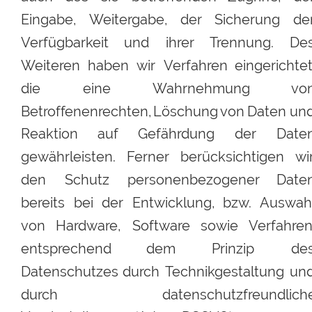
Eingabe,
Weitergabe,
der
Sicherung
der
Verfügbarkeit
und
ihrer
Trennung.
Des
Weiteren
haben
wir
Verfahren
eingerichtet
die
eine
Wahrnehmung
von
Betroffenenrechten,
Löschung 
von
Daten
und
Reaktion
auf
Gefährdung
der
Daten
gewährleisten.
Ferner
berücksichtigen
wi
den
Schutz
personenbezogener
Daten
bereits
bei
der
Entwicklung,
bzw.
Auswahl
von
Hardware,
Software
sowie
Verfahren
entsprechend
dem
Prinzip
des
Datenschutzes
durch
Technikgestaltung
und
durch
datenschutzfreundlich