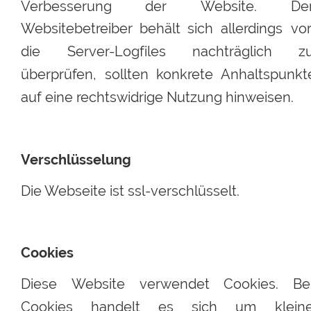
Verbesserung
der
Website.
Der
Websitebetreiber
behält
sich
allerdings
vor
die
Server-Logfiles
nachträglich
z
überprüfen,
sollten
konkrete
Anhaltspunkt
auf eine rechtswidrige Nutzung hinweisen.
Verschlüsselung
Die Webseite ist ssl-verschlüsselt.
Cookies
Diese
Website
verwendet
Cookies.
Bei
Cookies
handelt
es
sich
um
klein