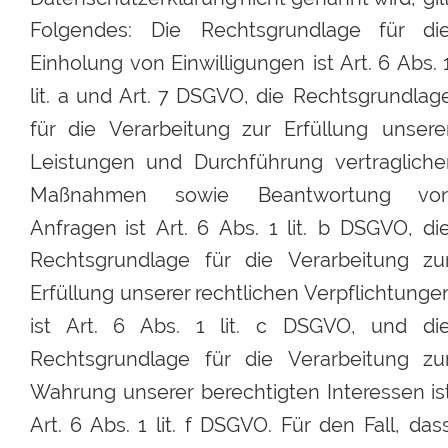
Folgendes:
Die
Rechtsgrundlage
für
die
Einholung
von
Einwilligungen
ist
Art.
6
Abs.
lit.
a
und
Art.
7
DSGVO,
die
Rechtsgrundlage
für
die
Verarbeitung
zur
Erfüllung
unserer
Leistungen
und
Durchführung
vertragliche
Maßnahmen
sowie
Beantwortung
von
Anfragen
ist
Art.
6
Abs.
1
lit.
b
DSGVO,
die
Rechtsgrundlage
für
die
Verarbeitung
zu
Erfüllung
unserer
rechtlichen 
Verpflichtunge
ist
Art.
6
Abs.
1
lit.
c
DSGVO,
und
die
Rechtsgrundlage
für
die
Verarbeitung
zu
Wahrung
unserer
berechtigten
Interessen
is
Art.
6
Abs.
1
lit.
f
DSGVO.
Für
den
Fall,
dass