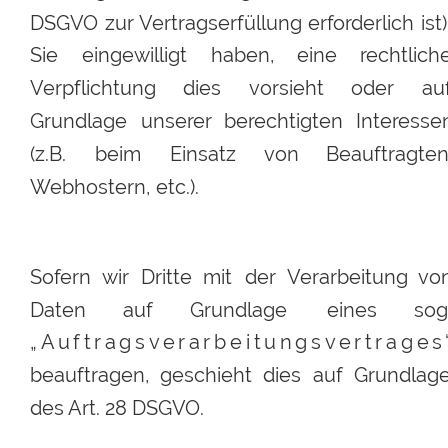
DSGVO
zur
Vertragserfüllung
erforderlich
ist)
Sie
eingewilligt
haben,
eine
rechtlich
Verpflichtung
dies
vorsieht
oder
au
Grundlage
unserer
berechtigten
Interesse
(z.B.
beim
Einsatz
von
Beauftragten
Webhostern, etc.). 
Sofern
wir
Dritte
mit
der
Verarbeitung
von
Daten
auf
Grundlage
eines
sog
„
A
u
f
t
r
a
g
s
v
e
r
a
r
b
e
i
t
u
n
g
s
v
e
r
t
r
a
g
e
s
beauftragen,
geschieht
dies
auf
Grundlage
des Art. 28 DSGVO.