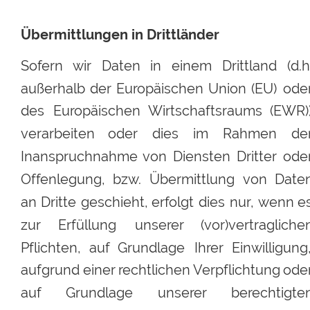
Übermittlungen in Drittländer
Sofern
wir
Daten
in
einem
Drittland
(d.h
außerhalb
der
Europäischen
Union
(EU)
oder
des
Europäischen
Wirtschaftsraums
(EWR))
verarbeiten
oder
dies
im
Rahmen
der
Inanspruchnahme
von
Diensten
Dritter
oder
Offenlegung,
bzw.
Übermittlung
von
Daten
an
Dritte
geschieht,
erfolgt
dies
nur,
wenn
e
zur
Erfüllung
unserer
(vor)vertragliche
Pflichten,
auf
Grundlage
Ihrer
Einwilligung,
aufgrund
einer
rechtlichen 
Verpflichtung
oder
auf
Grundlage
unserer
berechtigte