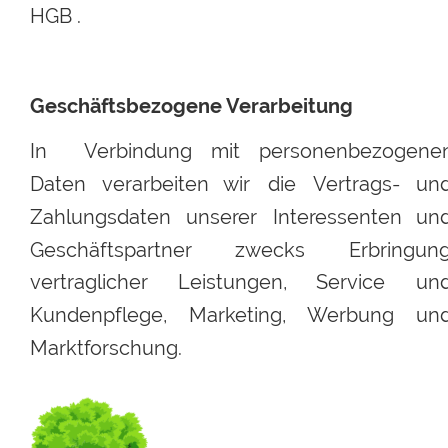
HGB .
Geschäftsbezogene Verarbeitung
In
Verbindung
mit
personenbezogene
Daten
verarbeiten
wir
die
Vertrags-
und
Zahlungsdaten
unserer
Interessenten
und
Geschäftspartner
zwecks
Erbringung
vertraglicher
Leistungen,
Service
und
Kundenpflege,
Marketing,
Werbung
und
Marktforschung.