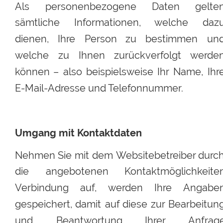
Als
personenbezogene
Daten
gelte
sämtliche
Informationen,
welche
dazu
dienen,
Ihre
Person
zu
bestimmen
und
welche
zu
Ihnen
zurückverfolgt
werden
können
–
also
beispielsweise
Ihr
Name,
Ihr
E-Mail-Adresse und Telefonnummer.
Umgang mit Kontaktdaten
Nehmen
Sie
mit
dem 
Websitebetreiber
durch
die
angebotenen
Kontaktmöglichkeite
Verbindung
auf,
werden
Ihre
Angaben
gespeichert,
damit
auf
diese
zur
Bearbeitung
und
Beantwortung
Ihrer
Anfrag