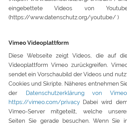
eingebettete
Videos
von
Youtub
(https://www.datenschutz.org/youtube/ )
Vimeo Videoplattform
Diese
Webseite
zeigt
Videos,
die
auf
die
Videoplattform
Vimeo
zurückgreifen.
Vimeo
sendet
ein 
Vorschaubild
der 
Videos
und
nutz
Cookies
und
Skripte.
Näheres
entnehmen
Si
der
Datenschutzerklärung
von
Vimeo.
https://vimeo.com/privacy
Dabei
wird
dem
Vimeo-Server
mitgeteilt,
welche
unserer
Seiten
Sie
gerade
besuchen.
Wenn
Sie
i