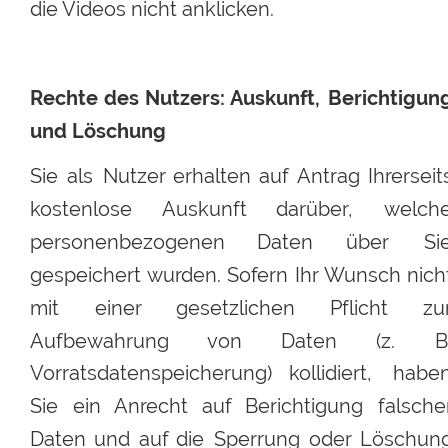
die Videos nicht anklicken. 
Rechte
des
Nutzers:
Auskunft,
Berichtigung
und Löschung
Sie
als
Nutzer
erhalten
auf
Antrag
Ihrerseit
kostenlose
Auskunft
darüber,
welche
personenbezogenen
Daten
über
Si
gespeichert
wurden.
Sofern
Ihr
Wunsch
nich
mit
einer
gesetzlichen
Pflicht
zu
Aufbewahrung
von
Daten
(z.
B
Vorratsdatenspeicherung)
kollidiert,
haben
Sie
ein
Anrecht
auf
Berichtigung
falsche
Daten
und
auf
die
Sperrung
oder
Löschung