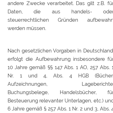
andere
Zwecke
verarbeitet.
Das
gilt
z.B.
fü
Daten,
die
aus
handels-
oder
steuerrechtlichen
Gründen
aufbewahr
werden müssen.
Nach
gesetzlichen
Vorgaben
in
Deutschland,
erfolgt
die
Aufbewahrung
insbesondere
fü
10
Jahre
gemäß
§§
147
Abs.
1
AO,
257
Abs.
Nr.
1
und
4,
Abs.
4
HGB
(Bücher
Aufzeichnungen,
Lageberichte
Buchungsbelege,
Handelsbücher,
fü
Besteuerung
relevanter
Unterlagen,
etc.)
und
6
Jahre
gemäß
§
257
Abs.
1
Nr.
2
und
3,
Abs.