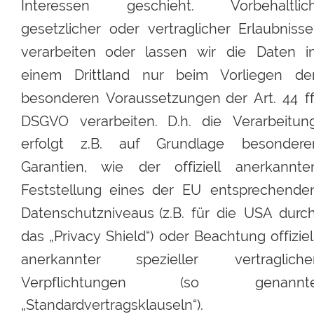
Interessen
geschieht.
Vorbehaltlic
gesetzlicher
oder
vertraglicher
Erlaubnisse
verarbeiten
oder
lassen
wir
die
Daten
i
einem
Drittland
nur
beim
Vorliegen
der
besonderen
Voraussetzungen
der
Art.
44
ff
DSGVO
verarbeiten.
D.h.
die
Verarbeitun
erfolgt
z.B.
auf
Grundlage
besonderer
Garantien,
wie
der
offiziell
anerkannte
Feststellung
eines
der
EU
entsprechenden
Datenschutzniveaus
(z.B.
für
die
USA
durch
das
„Privacy
Shield“)
oder
Beachtung
offiziel
anerkannter
spezieller
vertragliche
Verpflichtungen
(so
genannt
„Standardvertragsklauseln“).