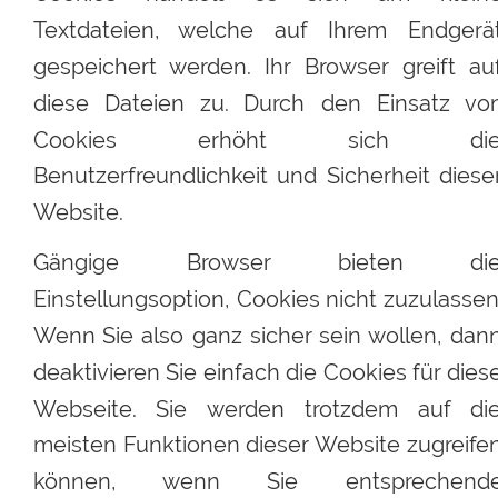
Textdateien,
welche
auf
Ihrem
Endgerät
gespeichert
werden.
Ihr
Browser
greift
au
diese
Dateien
zu.
Durch
den
Einsatz
von
Cookies
erhöht
sich
die
Benutzerfreundlichkeit
und
Sicherheit
dieser
Website.
Gängige
Browser
bieten
die
Einstellungsoption,
Cookies
nicht
zuzulassen
Wenn
Sie
also
ganz
sicher
sein
wollen,
dann
deaktivieren
Sie
einfach
die
Cookies
für
diese
Webseite.
Sie
werden
trotzdem
auf
die
meisten
Funktionen
dieser
Website
zugreifen
können,
wenn
Sie
entsprechende