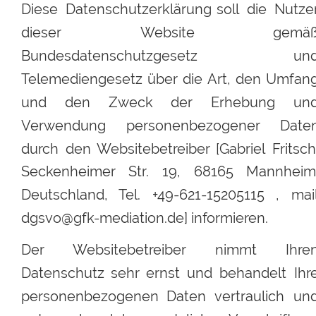
Diese
Datenschutzerklärung
soll
die
Nutzer
dieser
Website
gemäß
Bundesdatenschutzgesetz
und
Telemediengesetz
über
die
Art,
den
Umfang
und
den
Zweck
der
Erhebung
und
Verwendung
personenbezogener
Daten
durch
den
Websitebetreiber
[Gabriel
Fritsch
Seckenheimer
Str.
19,
68165
Mannheim,
Deutschland,
Tel.
+49-621-15205115
,
mail
dgsvo@gfk-mediation.de] informieren.
Der
Websitebetreiber
nimmt
Ihre
Datenschutz
sehr
ernst
und
behandelt
Ihr
personenbezogenen
Daten
vertraulich
und