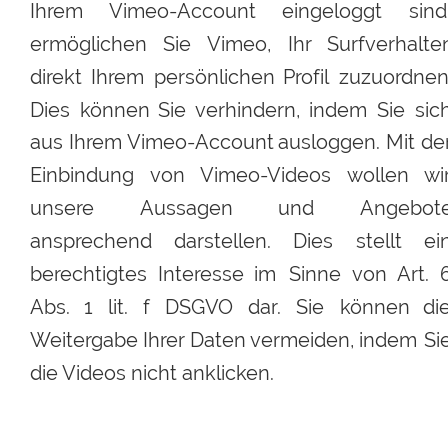
Ihrem
Vimeo-Account
eingeloggt
sind
ermöglichen
Sie
Vimeo,
Ihr
Surfverhalte
direkt
Ihrem
persönlichen
Profil
zuzuordnen.
Dies
können
Sie
verhindern,
indem
Sie
sic
aus
Ihrem
Vimeo-Account
ausloggen.
Mit
der
Einbindung
von
Vimeo-Videos
wollen
wi
unsere
Aussagen
und
Angebote
ansprechend
darstellen.
Dies
stellt
ei
berechtigtes
Interesse
im
Sinne
von
Art.
Abs.
1
lit.
f
DSGVO
dar.
Sie
können
die
Weitergabe
Ihrer
Daten 
vermeiden,
indem
Si
die Videos nicht anklicken. 