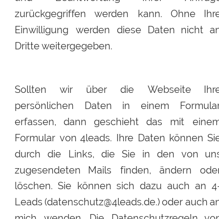
zurückgegriffen
werden
kann.
Ohne
Ihr
Einwilligung
werden
diese
Daten
nicht
an
Dritte weitergegeben.
Sollten
wir
über
die
Webseite
Ihr
persönlichen
Daten
in
einem
Formular
erfassen,
dann
geschieht
das
mit
einem
Formular
von
4leads.
Ihre
Daten
können
Si
durch
die
Links,
die
Sie
in
den
von
uns
zugesendeten
Mails
finden,
ändern
oder
löschen.
Sie
können
sich
dazu
auch
an
4
Leads
(datenschutz@4leads.de.)
oder
auch
an
mich
wenden.
Die
Datenschutzregeln
von