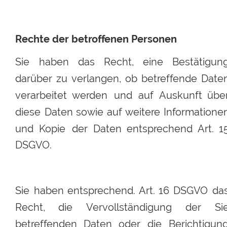
Rechte der betroffenen Personen
Sie
haben
das
Recht,
eine
Bestätigung
darüber
zu
verlangen,
ob
betreffende
Daten
verarbeitet
werden
und
auf
Auskunft
über
diese
Daten
sowie
auf
weitere
Informatione
und
Kopie
der
Daten
entsprechend
Art.
1
DSGVO.
Sie
haben
entsprechend.
Art.
16
DSGVO
das
Recht,
die
Vervollständigung
der
Si
betreffenden
Daten
oder
die
Berichtigung