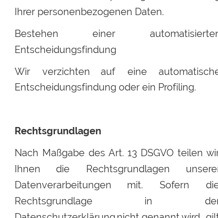
Ihrer personenbezogenen Daten.
Bestehen
einer
automatisierte
Entscheidungsfindung
Wir
verzichten
auf
eine
automatisch
Entscheidungsfindung oder ein Profiling.
Rechtsgrundlagen
Nach
Maßgabe
des
Art.
13
DSGVO
teilen
wi
Ihnen
die
Rechtsgrundlagen
unserer
Datenverarbeitungen
mit.
Sofern
die
Rechtsgrundlage
in
der
Datenschutzerklärung
nicht
genannt
wird,
gil