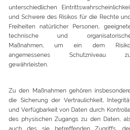
unterschiedlichen
Eintrittswahrscheinlichkei
und
Schwere
des
Risikos
für
die
Rechte
und
Freiheiten
natürlicher
Personen,
geeignete
technische
und
organisatorisch
Maßnahmen,
um
ein
dem
Risik
angemessenes
Schutzniveau
z
gewährleisten.
Zu
den
Maßnahmen
gehören
insbesondere
die
Sicherung
der
Vertraulichkeit,
Integritä
und
Verfügbarkeit
von
Daten
durch
Kontrolle
des
physischen
Zugangs
zu
den
Daten,
al
auch
des
sie
betreffenden
Zugriffs,
der