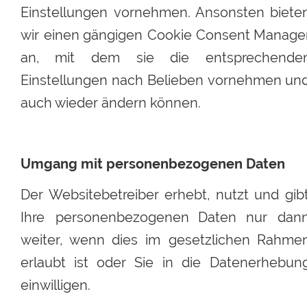
Einstellungen
vornehmen.
Ansonsten
biete
wir
einen
gängigen
Cookie
Consent
Manager
an,
mit
dem
sie
die
entsprechenden
Einstellungen
nach
Belieben
vornehmen
und
auch wieder ändern können. 
Umgang mit personenbezogenen Daten
Der
Websitebetreiber
erhebt,
nutzt
und
gib
Ihre
personenbezogenen
Daten
nur
dann
weiter,
wenn
dies
im
gesetzlichen
Rahmen
erlaubt
ist
oder
Sie
in
die
Datenerhebung
einwilligen.