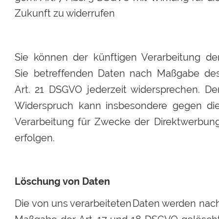
Zukunft zu widerrufen
Sie
können
der
künftigen
Verarbeitung
der
Sie
betreffenden
Daten
nach
Maßgabe
des
Art.
21
DSGVO
jederzeit
widersprechen.
Der
Widerspruch
kann
insbesondere
gegen
die
Verarbeitung
für
Zwecke
der
Direktwerbung
erfolgen.
Löschung von Daten
Die 
von
uns 
verarbeiteten
Daten 
werden
nach