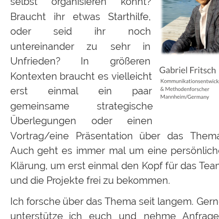
selbst
organisieren
könnt? 
Braucht
ihr
etwas
Starthilfe, 
oder
seid
ihr
noch 
untereinander
zu
sehr
in 
Unfrieden?
In
größeren 
Kontexten
braucht
es
vielleicht 
erst
einmal
ein
paar 
gemeinsame
strategische 
Überlegungen
oder
einen 
Vortrag/eine
Präsentation
über
das
Thema
Auch
geht
es
immer
mal
um
eine
persönlich
Klärung,
um
erst
einmal
den
Kopf
für
das
Tea
und die Projekte frei zu bekommen.
Ich
forsche
über
das 
Thema
seit
langem.
Gern
unterstütze
ich
euch
und
nehme
Anfrage