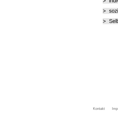
>  ind
>  soz
>  Sel
Kontakt
Imp