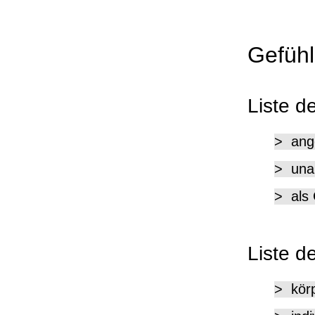
Gefühl
Liste d
>  an
>  un
>  als
Liste d
>  kör