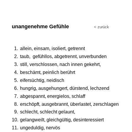
unangenehme Gefühle                 
< zurück 
1.
allein, einsam, isoliert, getrennt
2.
taub,  gefühllos, abgetrennt, unverbunden 
3.
still, verschlossen, nach innen gekehrt, 
4.
beschämt, peinlich berührt
5.
eifersüchtig, neidisch
6.
hungrig, ausgehungert, dürstend, lechzend
7.
abgespannt, energielos, schlaff
8.
erschöpft, ausgebrannt, überlastet, zerschlagen
9.
schlecht, schlecht gelaunt, 
10.
gelangweilt, gleichgültig, desinteressiert
11.
ungeduldig, nervös