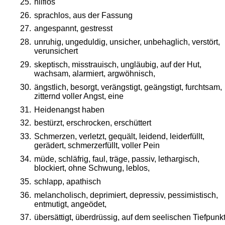
25.
hilflos
26.
sprachlos, aus der Fassung
27.
angespannt, gestresst
28.
unruhig, ungeduldig, unsicher, unbehaglich, verstört, 
verunsichert
29.
skeptisch, misstrauisch, ungläubig, auf der Hut, 
wachsam, alarmiert, argwöhnisch,
30.
ängstlich, besorgt, verängstigt, geängstigt, furchtsam, 
zitternd voller Angst, eine 
31.
Heidenangst haben
32.
bestürzt, erschrocken, erschüttert
33.
Schmerzen, verletzt, gequält, leidend, leiderfüllt, 
gerädert, schmerzerfüllt, voller Pein
34.
müde, schläfrig, faul, träge, passiv, lethargisch, 
blockiert, ohne Schwung, leblos, 
35.
schlapp, apathisch
36.
melancholisch, deprimiert, depressiv, pessimistisch, 
entmutigt, angeödet, 
37.
übersättigt, überdrüssig, auf dem seelischen Tiefpunk