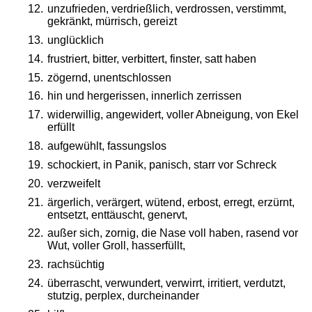
12.
unzufrieden, verdrießlich, verdrossen, verstimmt, 
gekränkt, mürrisch, gereizt
13.
unglücklich 
14.
frustriert, bitter, verbittert, finster, satt haben
15.
zögernd, unentschlossen
16.
hin und hergerissen, innerlich zerrissen
17.
widerwillig, angewidert, voller Abneigung, von Ekel 
erfüllt
18.
aufgewühlt, fassungslos
19.
schockiert, in Panik, panisch, starr vor Schreck
20.
verzweifelt
21.
ärgerlich, verärgert, wütend, erbost, erregt, erzürnt, 
entsetzt, enttäuscht, genervt, 
22.
außer sich, zornig, die Nase voll haben, rasend vor 
Wut, voller Groll, hasserfüllt, 
23.
rachsüchtig
24.
überrascht, verwundert, verwirrt, irritiert, verdutzt, 
stutzig, perplex, durcheinander